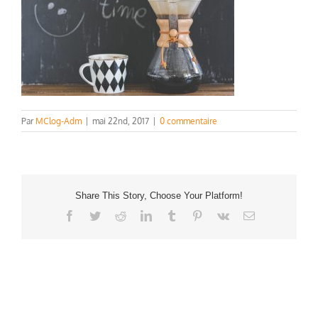
Par
MClog-Adm
|
mai 22nd, 2017
|
0 commentaire
Share This Story, Choose Your Platform!
Facebook
Twitter
Reddit
LinkedIn
Tumblr
Pinterest
Vk
Email