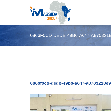
Passer
au
contenu
0866F0CD-DEDB-49B6-A647-A870321
0866f0cd-dedb-49b6-a647-a8703218e