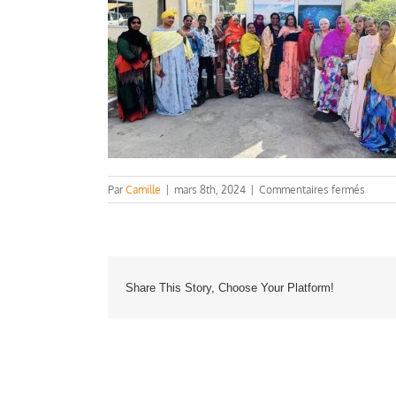
sur
Par
Camille
|
mars 8th, 2024
|
Commentaires fermés
0866f
dedb-
49b6-
a647-
a8703
Share This Story, Choose Your Platform!