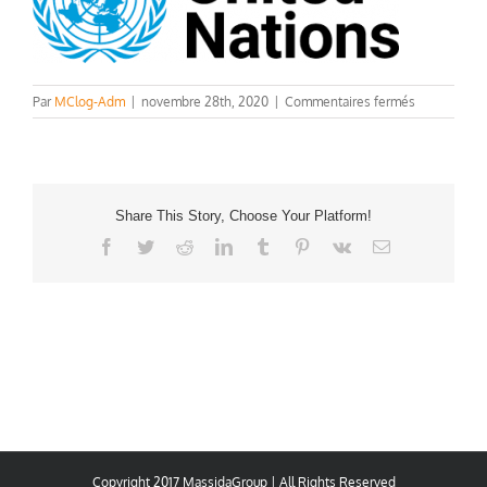
sur
Par
MClog-Adm
|
novembre 28th, 2020
|
Commentaires fermés
United
Nations
logo
Share This Story, Choose Your Platform!
Facebook
Twitter
Reddit
LinkedIn
Tumblr
Pinterest
Vk
Email
Copyright 2017 MassidaGroup | All Rights Reserved